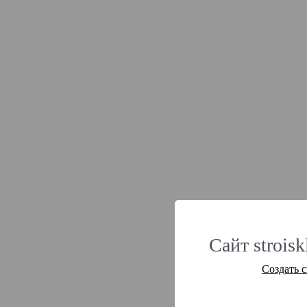
Сайт strois
Создать 